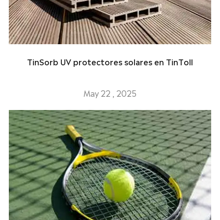
TinSorb UV protectores solares en TinToll
May 22 , 2025