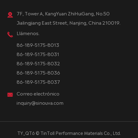
7F, Tower A, KangYuan ZhiHuiGang, No.50
Jialingjiang East Street, Nanjing, China 210019.
Llámenos.
86-189-5175-8013
86-189-5175-8031
86-189-5175-8032
86-189-5175-8036
86-189-5175-8037
Correo electrónico
inquiry@sinouva.com
TY_QT6 ©
TinToll Performance Materials Co., Ltd.