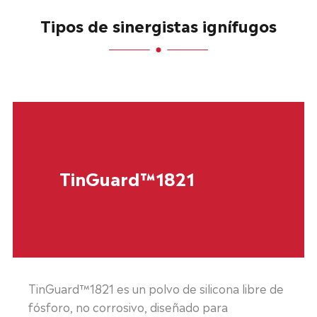
Tipos de sinergistas ignífugos
TinGuard™1821
TinGuard™1821 es un polvo de silicona libre de
fósforo, no corrosivo, diseñado para