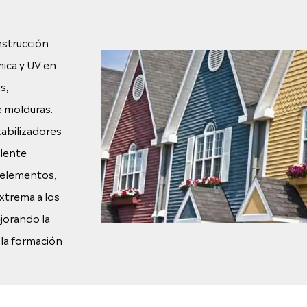
nstrucción
mica y UV en
s,
e molduras.
tabilizadores
elente
s elementos,
extrema a los
jorando la
r la formación