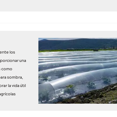
ente los
roporcionar una
os como
 para sombra,
ar la vida útil
agrícolas