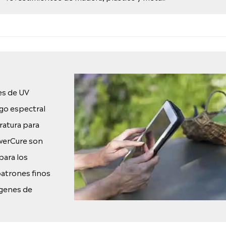
es de UV
go espectral
ratura para
owerCure son
para los
patrones finos
ágenes de