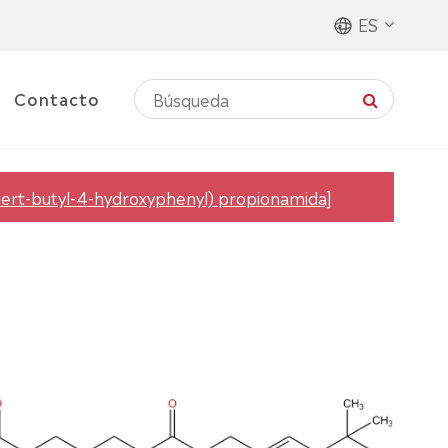
ES
Contacto
-(tert-butyl-4-hydroxyphenyl) propionamida]