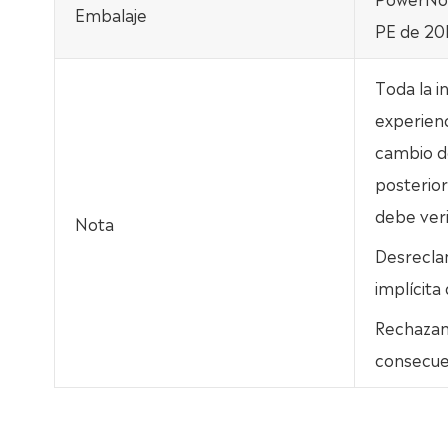
Embalaje
PE de 20k
Toda la i
experienc
cambio de
posterior
debe ver
Nota
Desrecla
implícita
Rechazamo
consecue