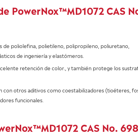
es de PowerNox™MD1072 CAS N
poliolefina, polietileno, polipropileno, poliuretano,
sticos de ingeniería y elastómeros.
elente retención de color., y también protege los sustra
 otros aditivos como coestabilizadores (tioéteres, fos
adores funcionales.
PowerNox™MD1072 CAS No. 69