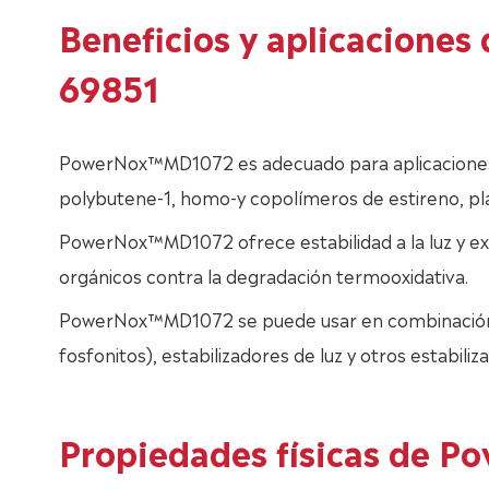
Beneficios y aplicacion
69851
PowerNox™MD1072 es adecuado para aplicaciones de 
polybutene-1, homo-y copolímeros de estireno, plá
PowerNox™MD1072 ofrece estabilidad a la luz y exc
orgánicos contra la degradación termooxidativa.
PowerNox™MD1072 se puede usar en combinación con
fosfonitos), estabilizadores de luz y otros estabiliz
Propiedades físicas de 