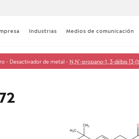
mpresa
Industrias
Medios de comunicación
ro
Desactivador de metal
N,N'-propano-1, 3-diilbis [3
72