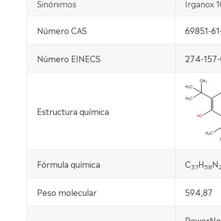
Sinónimos
Irganox 
Número CAS
69851-61
Número EINECS
274-157-
Estructura química
Fórmula química
C
H
N
37
58
Peso molecular
594,87
PowerNox