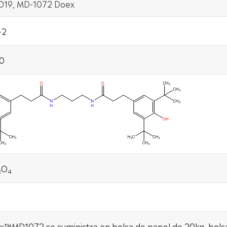
1019, MD-1072 Doex
-2
0
O
2
4
™MD1072 se suministra en bolsa de papel de 20kg, bols