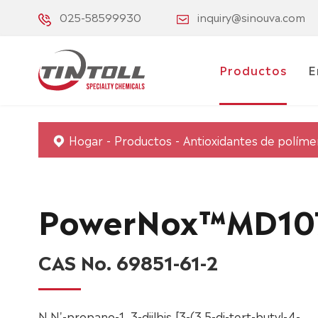
025-58599930
inquiry@sinouva.com
Productos
E
Hogar
Productos
Antioxidantes de políme
PowerNox™MD10
CAS No. 69851-61-2
N,N'-propano-1, 3-diilbis [3-(3,5-di-tert-butyl-4-