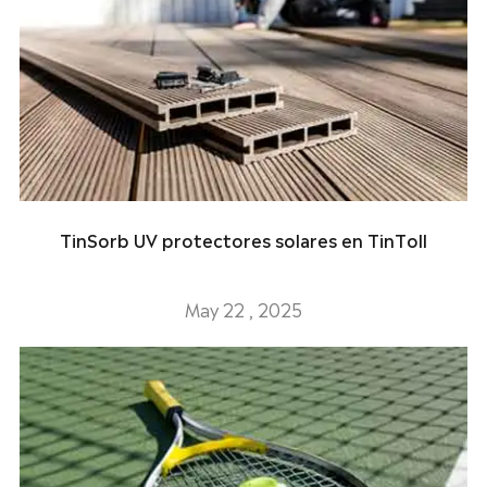
TinSorb UV protectores solares en TinToll
May 22 , 2025