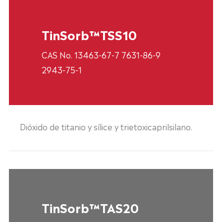
TinSorb™TSS10
CAS No. 13463-67-7 7631-86-9
2943-75-1
Dióxido de titanio y sílice y trietoxicaprilsilano.
TinSorb™TAS20