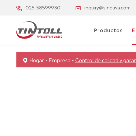
025-58599930
inquiry@sinouva.com
Productos
E
Hogar
Empresa
Control de calidad y garan