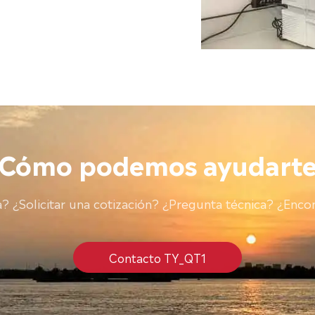
¿Cómo podemos ayudarte
 ¿Solicitar una cotización? ¿Pregunta técnica? ¿Encon
Contacto TY_QT1