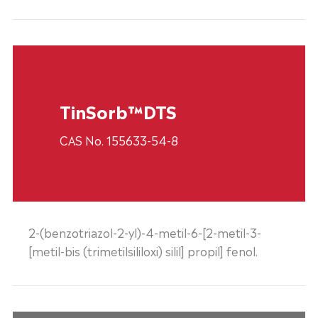
TinSorb™DTS
CAS No. 155633-54-8
2-(benzotriazol-2-yl)-4-metil-6-[2-metil-3-
[metil-bis (trimetilsililoxi) silil] propil] fenol.