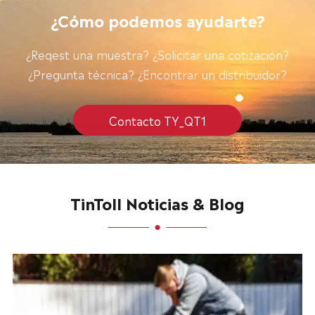
¿Cómo podemos ayudarte?
¿Reqest una muestra? ¿Solicitar una cotización?
¿Pregunta técnica? ¿Encontrar un distribuidor?
Contacto TY_QT1
TinToll Noticias & Blog