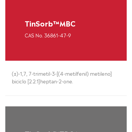
TinSorb™MBC
CAS No. 36861-47-9
(±)-1,7, 7-trimetil-3-[(4-metilfenil) metileno]
biciclo [2.2.1]heptan-2-one.