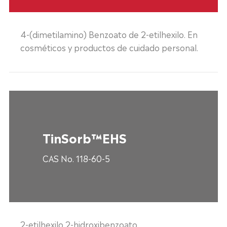
4-(dimetilamino) Benzoato de 2-etilhexilo. En
cosméticos y productos de cuidado personal.
TinSorb™EHS
CAS No. 118-60-5
2-etilhexilo 2-hidroxibenzoato.