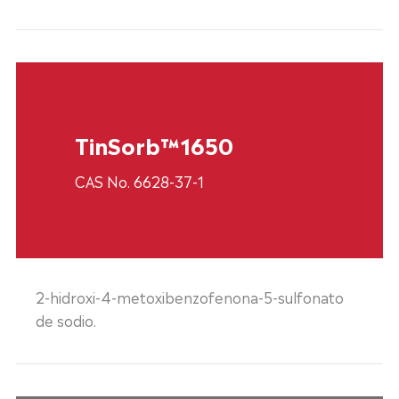
TinSorb™1650
CAS No. 6628-37-1
2-hidroxi-4-metoxibenzofenona-5-sulfonato
de sodio.