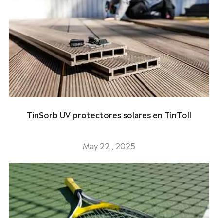
TinSorb UV protectores solares en TinToll
May 22 , 2025