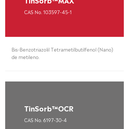
CAS No. 103597-45-1
Bis-Benzotriazolil Tetrametilbutilfenol (Nano)
de metileno.
TinSorb™OCR
CAS No. 6197-30-4