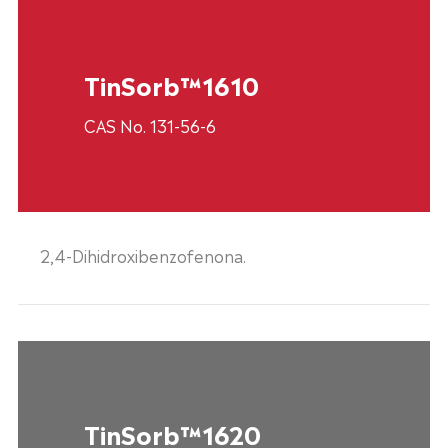
TinSorb™1610
CAS No. 131-56-6
2,4-Dihidroxibenzofenona.
TinSorb™1620