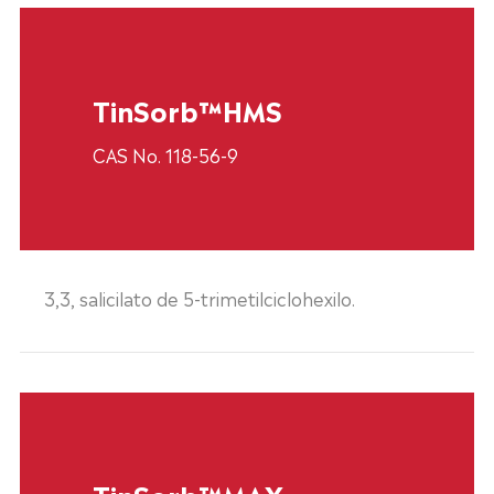
TinSorb™HMS
CAS No. 118-56-9
3,3, salicilato de 5-trimetilciclohexilo.
TinSorb™MAX