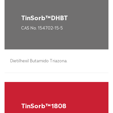
TinSorb™DHBT
CAS No. 154702-15-5
Dietilhexil Butamido Triazona.
TinSorb™1808