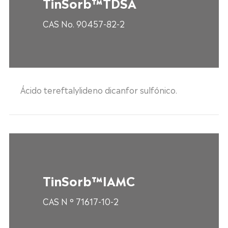
TinSorb™TDSA
CAS No. 90457-82-2
Ácido tereftalylideno dicanfor sulfónico.
TinSorb™IAMC
CAS N ° 71617-10-2