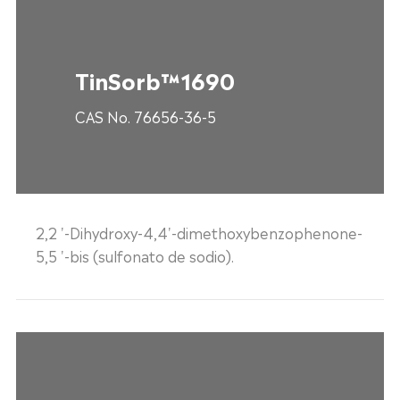
TinSorb™1690
CAS No. 76656-36-5
2,2 '-Dihydroxy-4,4'-dimethoxybenzophenone-
5,5 '-bis (sulfonato de sodio).