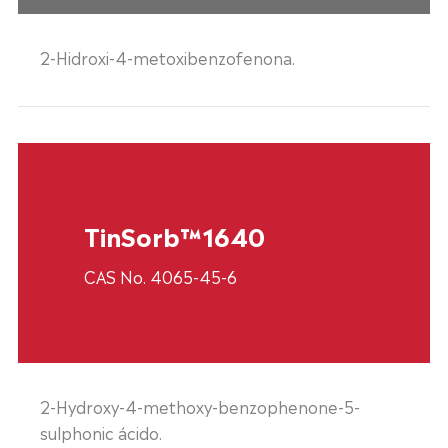
2-Hidroxi-4-metoxibenzofenona.
TinSorb™1640
CAS No. 4065-45-6
2-Hydroxy-4-methoxy-benzophenone-5-
sulphonic ácido.