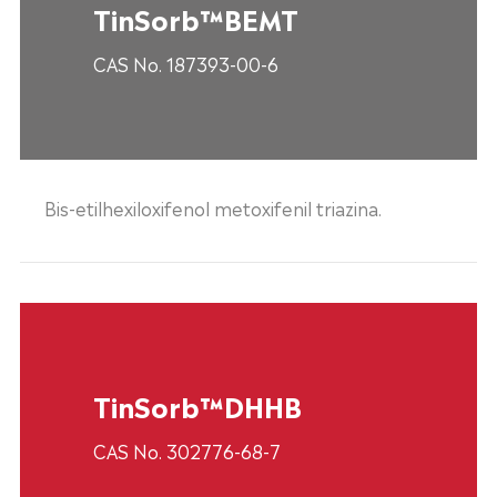
TinSorb™BEMT
CAS No. 187393-00-6
Bis-etilhexiloxifenol metoxifenil triazina.
TinSorb™DHHB
CAS No. 302776-68-7