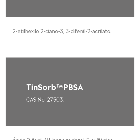
2-etilhexilo 2-ciano-3, 3-difenil-2-acrilato.
TinSorb™PBSA
CAS No. 27503.
Ácido 2-fenil-1H-bencimidazol-5-sulfónico.