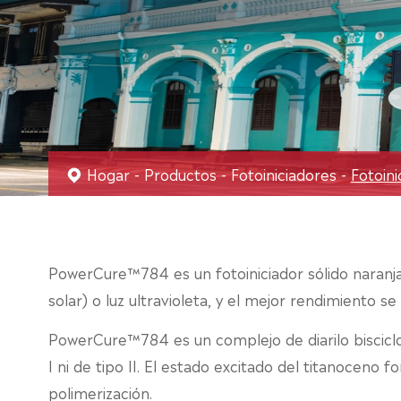
Hogar
Productos
Fotoiniciadores
Fotoini
PowerCure™784 es un fotoiniciador sólido naranja a
solar) o luz ultravioleta, y el mejor rendimiento 
PowerCure™784 es un complejo de diarilo bisciclop
I ni de tipo II. El estado excitado del titanocen
polimerización.