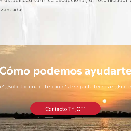
avanzadas.
¿Cómo podemos ayudarte
 ¿Solicitar una cotización? ¿Pregunta técnica? ¿Encon
Contacto TY_QT1