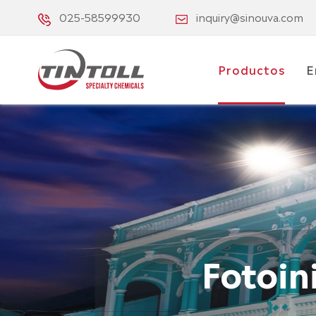
025-58599930
inquiry@sinouva.com
Productos
E
Fotoin