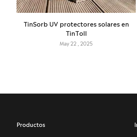
TinSorb UV protectores solares en
TinToll
May 22 , 2025
Productos
I