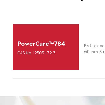
PowerCure™784
Bis (ciclope
difluoro-3-(1
CAS No. 125051-32-3