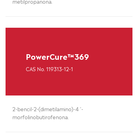
metilpropanona.
PowerCure™369
CAS No. 119313-12-1
2-bencil-2-(dimetilamino)-4 '-
morfolinobutirofenona.