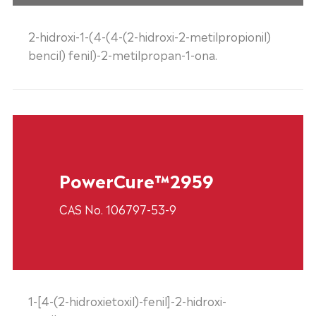
2-hidroxi-1-(4-(4-(2-hidroxi-2-metilpropionil)
bencil) fenil)-2-metilpropan-1-ona.
PowerCure™2959
CAS No. 106797-53-9
1-[4-(2-hidroxietoxil)-fenil]-2-hidroxi-