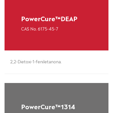
PowerCure™DEAP
CAS No. 6175-45-7
2,2-Dietoxi-1-feniletanona.
PowerCure™1314