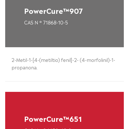
PowerCure™907
CAS N ° 71868-10-5
2-Metil-1-[4-(metiltio) fenil]-2- (4-morfolinil)-1-
propanona.
PowerCure™651