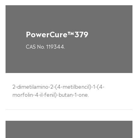
PowerCure™379
CAS No. 119344.
2-dimetilamino-2-(4-metilbencil)-1-(4-
morfolin-4-il-fenil)-butan-1-one.