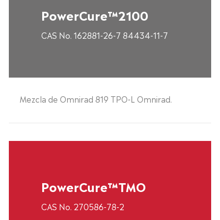
PowerCure™2100
CAS No. 162881-26-7 84434-11-7
Mezcla de Omnirad 819 TPO-L Omnirad.
PowerCure™TMO
CAS No. 270586-78-2