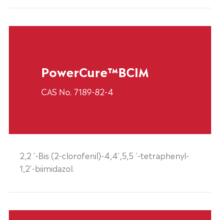
PowerCure™BCIM
CAS No. 7189-82-4
2,2 '-Bis (2-clorofenil)-4,4',5,5 '-tetraphenyl-
1,2'-biimidazol.