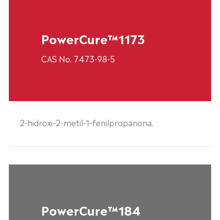
PowerCure™1173
CAS No. 7473-98-5
2-hidroxi-2-metil-1-fenilpropanona.
PowerCure™184