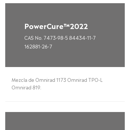
PowerCure™2022
CAS No. 7473-98-5 84434-11-7
162881-26-7
Mezcla de Omnirad 1173 Omnirad TPO-L
Omnirad 819.