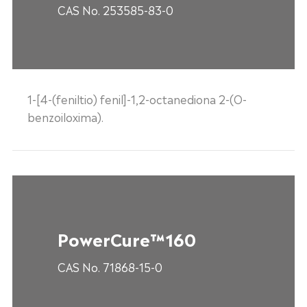
CAS No. 253585-83-0
1-[4-(feniltio) fenil]-1,2-octanediona 2-(O-
benzoiloxima).
PowerCure™160
CAS No. 71868-15-0