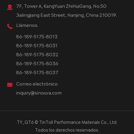
7F, Tower A, KangYuan ZhiHuiGang, No.50
Jialingjiang East Street, Nanjing, China 210019.
Llámenos.
86-189-5175-8013
86-189-5175-8031
86-189-5175-8032
86-189-5175-8036
86-189-5175-8037
Correo electrónico
inquiry@sinouva.com
TY_QT6 ©
TinToll Performance Materials Co., Ltd.
Todos los derechos reservados.