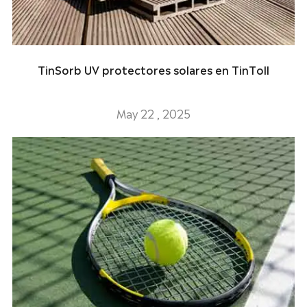
TinSorb UV protectores solares en TinToll
May 22 , 2025