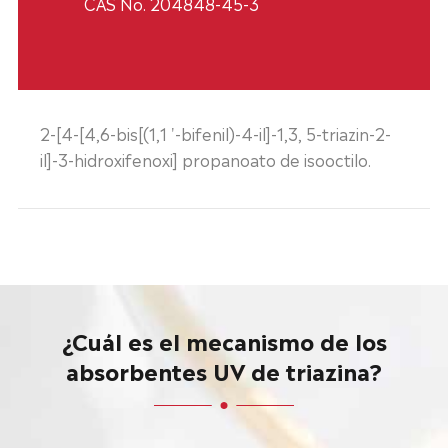
CAS No. 204848-45-3
2-[4-[4,6-bis[(1,1 '-bifenil)-4-il]-1,3, 5-triazin-2-
il]-3-hidroxifenoxi] propanoato de isooctilo.
¿Cuál es el mecanismo de los
absorbentes UV de triazina?