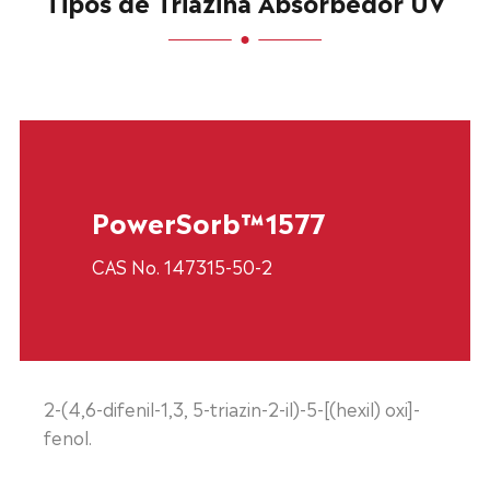
Tipos de Triazina Absorbedor UV
PowerSorb™1577
CAS No. 147315-50-2
2-(4,6-difenil-1,3, 5-triazin-2-il)-5-[(hexil) oxi]-
fenol.