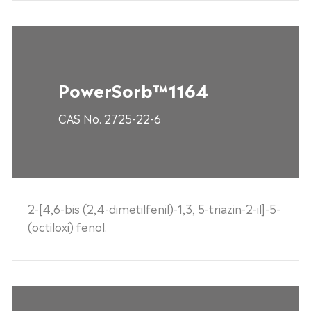
PowerSorb™1164
CAS No. 2725-22-6
2-[4,6-bis (2,4-dimetilfenil)-1,3, 5-triazin-2-il]-5-
(octiloxi) fenol.