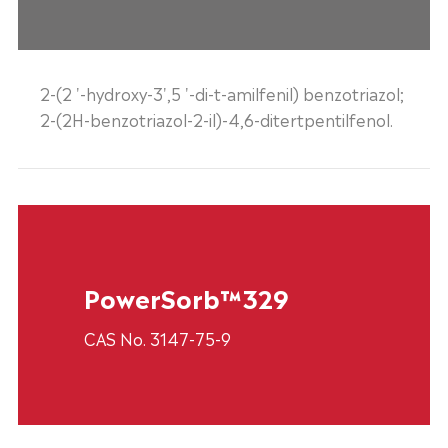
2-(2 '-hydroxy-3',5 '-di-t-amilfenil) benzotriazol;
2-(2H-benzotriazol-2-il)-4,6-ditertpentilfenol.
PowerSorb™329
CAS No. 3147-75-9