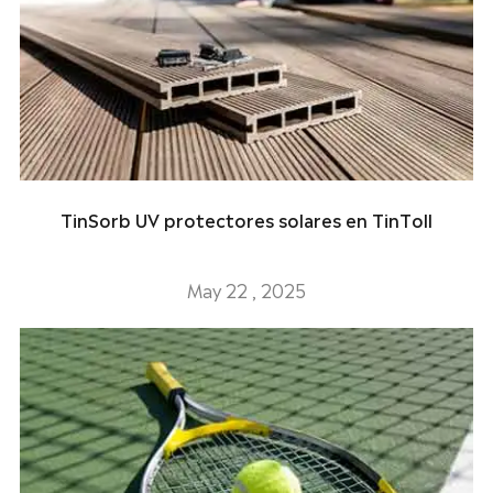
TinSorb UV protectores solares en TinToll
May 22 , 2025