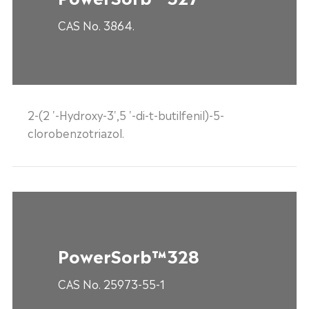
CAS No. 3864.
2-(2 '-Hydroxy-3',5 '-di-t-butilfenil)-5-
clorobenzotriazol.
PowerSorb™328
CAS No. 25973-55-1