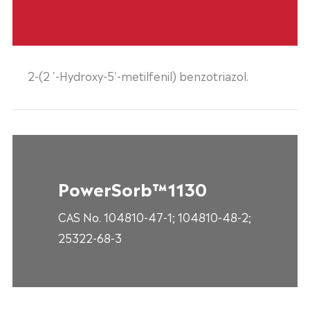
2-(2 '-Hydroxy-5'-metilfenil) benzotriazol.
PowerSorb™1130
CAS No. 104810-47-1; 104810-48-2;
25322-68-3