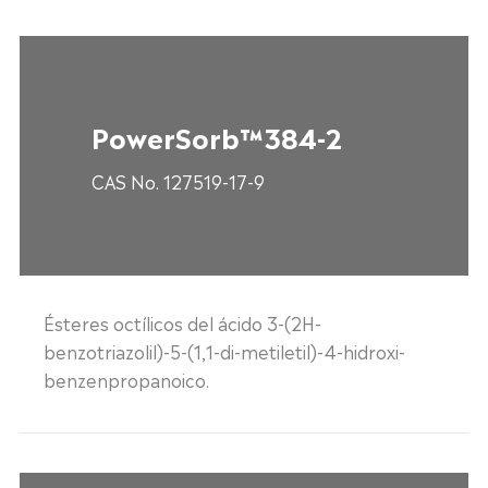
PowerSorb™384-2
CAS No. 127519-17-9
Ésteres octílicos del ácido 3-(2H-
benzotriazolil)-5-(1,1-di-metiletil)-4-hidroxi-
benzenpropanoico.