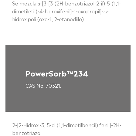
Se mezcla α-[3-[3-(2H-benzotriazol-2-il)-5-(1,1-
dimetiletil)-4-hidroxifenil]-1-oxopropil]-ω-
hidroxipoli (oxo-1, 2-etanodiilo).
PowerSorb™234
CAS No. 70321.
2-[2-Hidroxi-3, 5-di (1,1-dimetilbencil) fenil]-2H-
benzotriazol.