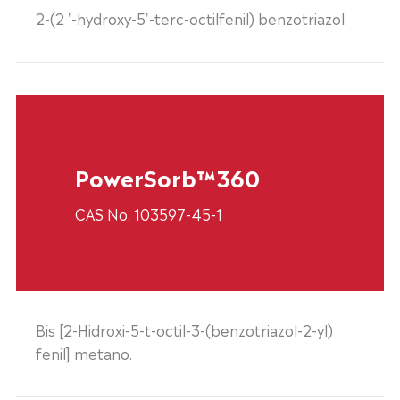
2-(2 '-hydroxy-5'-terc-octilfenil) benzotriazol.
PowerSorb™360
CAS No. 103597-45-1
Bis [2-Hidroxi-5-t-octil-3-(benzotriazol-2-yl)
fenil] metano.