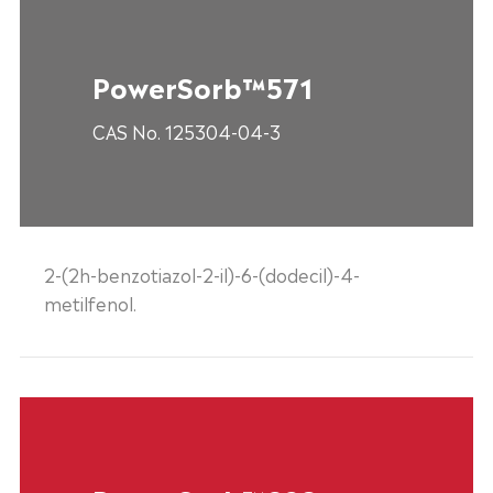
PowerSorb™571
CAS No. 125304-04-3
2-(2h-benzotiazol-2-il)-6-(dodecil)-4-
metilfenol.