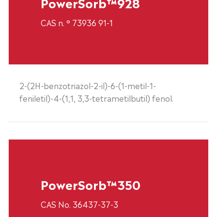
PowerSorb™928
CAS n. ° 73936 91-1
2-(2H-benzotriazol-2-il)-6-(1-metil-1-
feniletil)-4-(1,1, 3,3-tetrametilbutil) fenol.
PowerSorb™350
CAS No. 36437-37-3