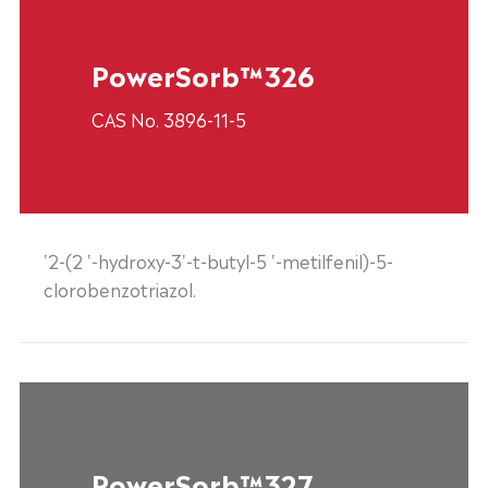
PowerSorb™326
CAS No. 3896-11-5
'2-(2 '-hydroxy-3'-t-butyl-5 '-metilfenil)-5-
clorobenzotriazol.
PowerSorb™327