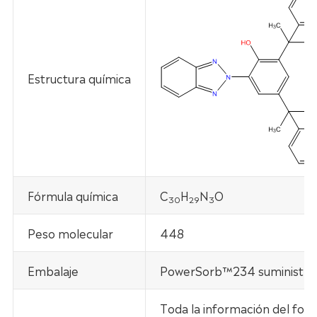
Estructura química
Fórmula química
C
H
N
O
30
29
3
Peso molecular
448
Embalaje
PowerSorb™234 suministra 
Toda la información del fol