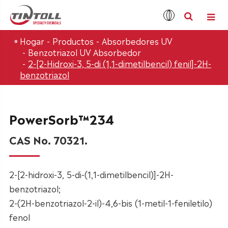
Hogar
Productos
Absorbedores UV
Benzotriazol UV Absorbedor
2-[2-Hidroxi-3, 5-di (1,1-dimetilbencil) fenil]-2H-
benzotriazol
PowerSorb™234
CAS No. 70321.
2-[2-hidroxi-3, 5-di-(1,1-dimetilbencil)]-2H-
benzotriazol;
2-(2H-benzotriazol-2-il)-4,6-bis (1-metil-1-feniletilo)
fenol