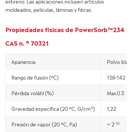
estireno. Las aplicaciones incluyen artículos
moldeados, películas, láminas y fibras.
Propiedades físicas de PowerSorb™234
CAS n. ° 70321
Apariencia
Polvo blan
Rango de fusión (°C)
138-142
Pérdida volátil (%)
Max.0.3
3
Gravedad específica (20 °C, G/cm
)
1,22
-10
Presión de vapor (20 °C, Pa)
~ 2