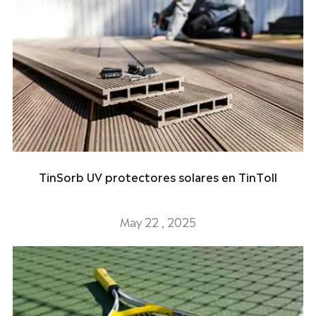
TinSorb UV protectores solares en TinToll
May 22 , 2025