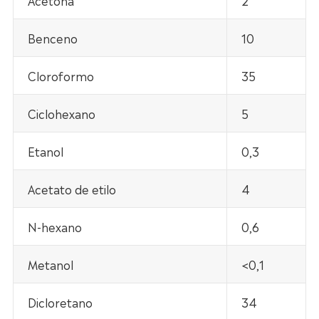
Acetona
2
Benceno
10
Cloroformo
35
Ciclohexano
5
Etanol
0,3
Acetato de etilo
4
N-hexano
0,6
Metanol
<0,1
Dicloretano
34