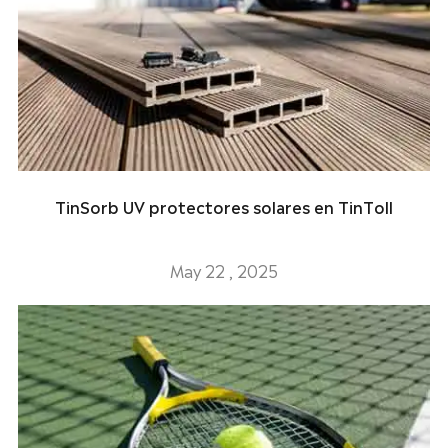
TinSorb UV protectores solares en TinToll
May 22 , 2025