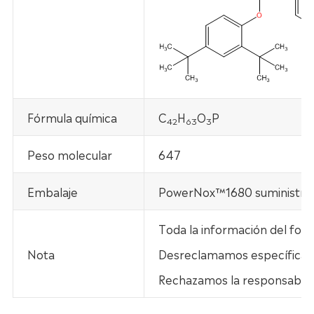
Fórmula química
C
H
O
P
42
63
3
Peso molecular
647
Embalaje
PowerNox™1680 suministra en
Toda la información del foll
Nota
Desreclamamos específicamen
Rechazamos la responsabilid