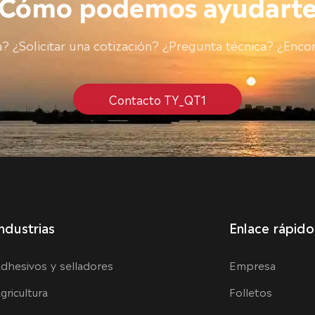
¿Cómo podemos ayudarte
 ¿Solicitar una cotización? ¿Pregunta técnica? ¿Encon
Contacto TY_QT1
ndustrias
Enlace rápido
dhesivos y selladores
Empresa
gricultura
Folletos