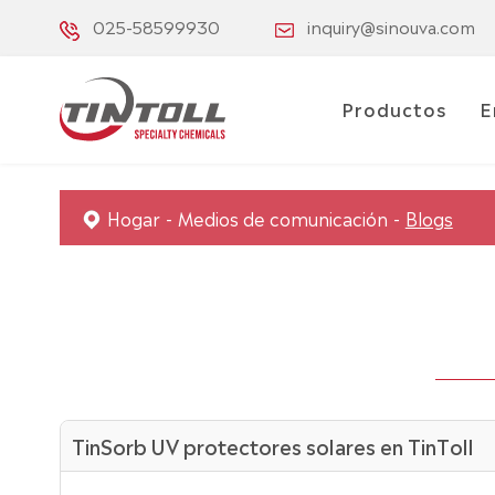
025-58599930
inquiry@sinouva.com
Productos
E
Hogar
Medios de comunicación
Blogs
TinSorb UV protectores solares en TinToll