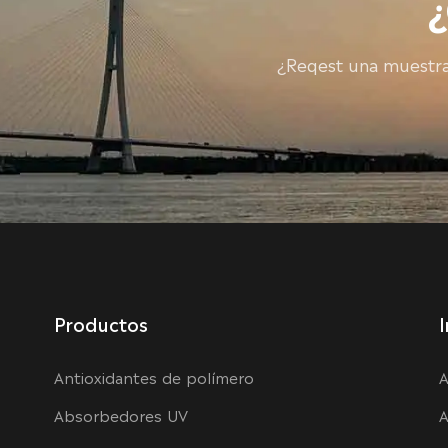
¿Reqest una muestra?
Productos
I
Antioxidantes de polímero
A
Absorbedores UV
A