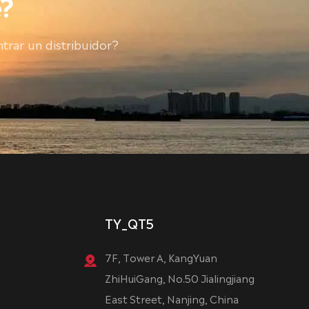
?
trar un distribuidor?
TY_QT5
7F, Tower A, KangYuan
ZhiHuiGang, No.50 Jialingjiang
East Street, Nanjing, China