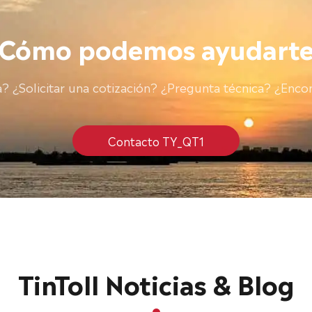
¿Cómo podemos ayudarte
 ¿Solicitar una cotización? ¿Pregunta técnica? ¿Encon
Contacto TY_QT1
TinToll Noticias & Blog