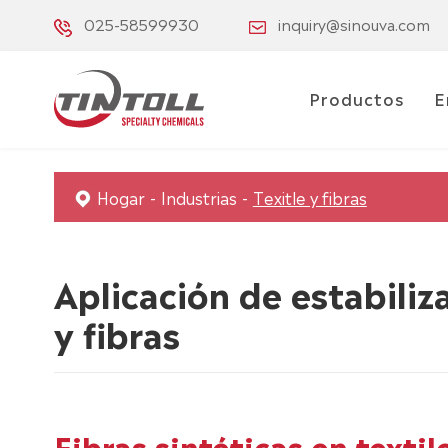
025-58599930
inquiry@sinouva.com
Productos
E
Hogar
Industrias
Texitle y fibras
Aplicación de estabiliz
y fibras
Fibras sintéticas en textil