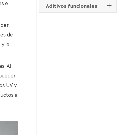
es e
Aditivos funcionales
ueden
res de
 y la
s. Al
s pueden
yos UV y
ductos a
s