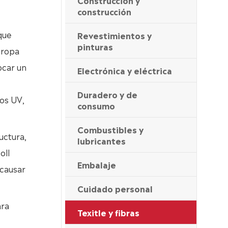
Construcción y
construcción
que
Revestimientos y
pinturas
 ropa
ocar un
Electrónica y eléctrica
Duradero y de
yos UV,
consumo
Combustibles y
ructura,
lubricantes
oll
Embalaje
 causar
Cuidado personal
ara
Texitle y fibras