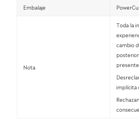
Embalaje
PowerCur
Toda la i
experienc
cambio de
posterior
presente
Nota
Desrecla
implícita
Rechazamo
consecue