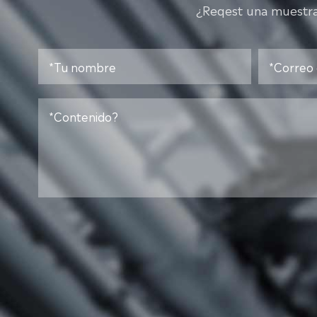
¿Reqest una muestra?