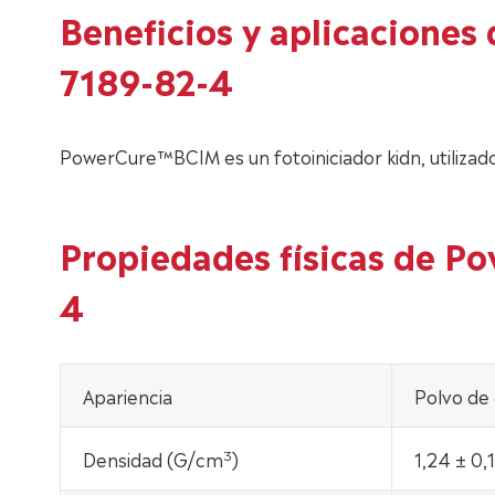
Beneficios y aplicacione
7189-82-4
PowerCure™BCIM es un fotoiniciador kidn, utilizado 
Propiedades físicas de 
4
Apariencia
Polvo de 
3
Densidad (G/cm
)
1,24 ± 0,1