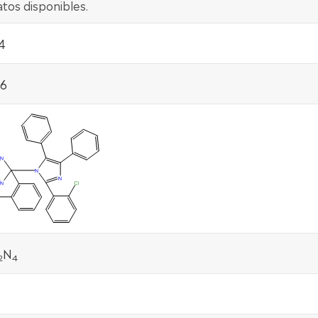
tos disponibles.
4
-6
N
2
4