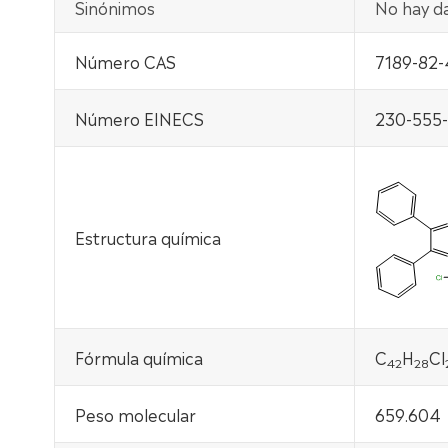
Sinónimos
No hay da
Número CAS
7189-82-
Número EINECS
230-555
Estructura química
Fórmula química
C
H
Cl
42
28
Peso molecular
659.604