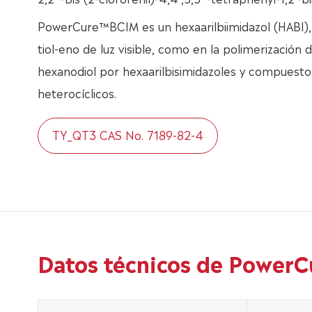
PowerCure™BCIM es un hexaarilbiimidazol (HABI), 
tiol-eno de luz visible, como en la polimerización d
hexanodiol por hexaarilbisimidazoles y compuest
heterocíclicos.
TY_QT3 CAS No. 7189-82-4
Datos técnicos de Power