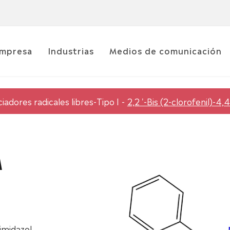
mpresa
Industrias
Medios de comunicación
ciadores radicales libres-Tipo I
2,2 '-Bis (2-clorofenil)-4,
M
iimidazol