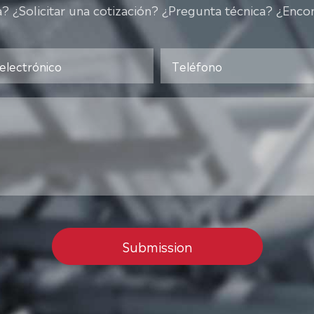
 ¿Solicitar una cotización? ¿Pregunta técnica? ¿Encon
Submission