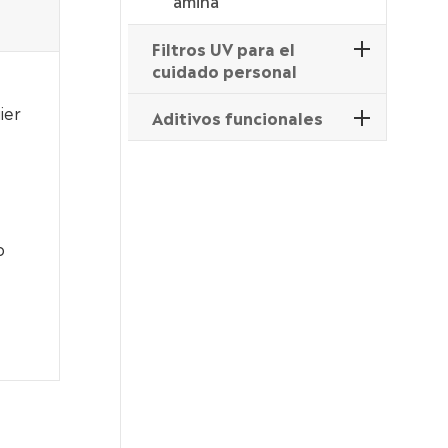
amina
Filtros UV para el
cuidado personal
ier
Aditivos funcionales
o