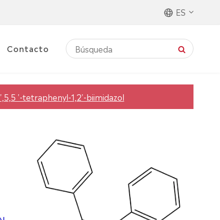
ES
Contacto
4',5,5 '-tetraphenyl-1,2'-biimidazol