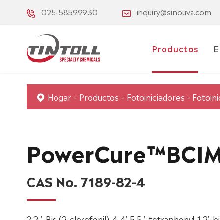
025-58599930
inquiry@sinouva.com
Productos
E
Hogar
Productos
Fotoiniciadores
Fotoini
PowerCure™BCI
CAS No. 7189-82-4
2,2 '-Bis (2-clorofenil)-4,4',5,5 '-tetraphenyl-1,2'-b