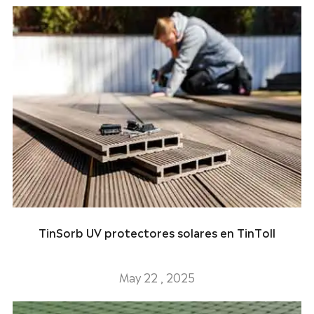
TinSorb UV protectores solares en TinToll
May 22 , 2025