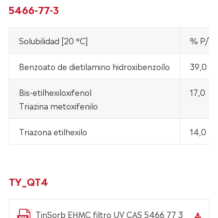
5466-77-3
Solubilidad [20 °C]
% P/W
Benzoato de dietilamino hidroxibenzoílo
39,0
Bis-etilhexiloxifenol
17,0
Triazina metoxifenilo
Triazona etilhexilo
14,0
TY_QT4
TinSorb EHMC filtro UV CAS 5466 77 3