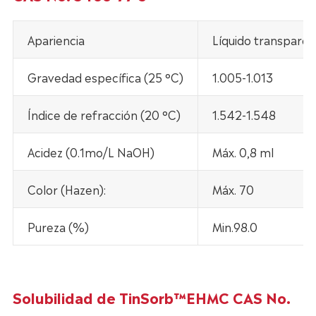
Apariencia
Líquido transparent
Gravedad específica (25 °C)
1.005-1.013
Índice de refracción (20 °C)
1.542-1.548
Acidez (0.1mo/L NaOH)
Máx. 0,8 ml
Color (Hazen):
Máx. 70
Pureza (%)
Min.98.0
Solubilidad de TinSorb™EHMC CAS No.