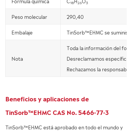
Fórmula química
C
H
O
1
8
26
3
Peso molecular
290,40
Embalaje
TinSorb™EHMC se suministr
Toda la información del fol
Nota
Desreclamamos específicamen
Rechazamos la responsabilid
Beneficios y aplicaciones de
TinSorb™EHMC CAS No. 5466-77-3
TinSorb™EHMC está aprobado en todo el mundo y