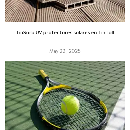
TinSorb UV protectores solares en TinToll
May 22 , 2025