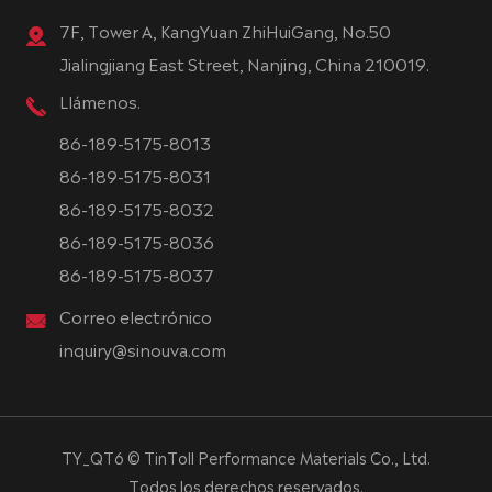
7F, Tower A, KangYuan ZhiHuiGang, No.50
Jialingjiang East Street, Nanjing, China 210019.
Llámenos.
86-189-5175-8013
86-189-5175-8031
86-189-5175-8032
86-189-5175-8036
86-189-5175-8037
Correo electrónico
inquiry@sinouva.com
TY_QT6 ©
TinToll Performance Materials Co., Ltd.
Todos los derechos reservados.