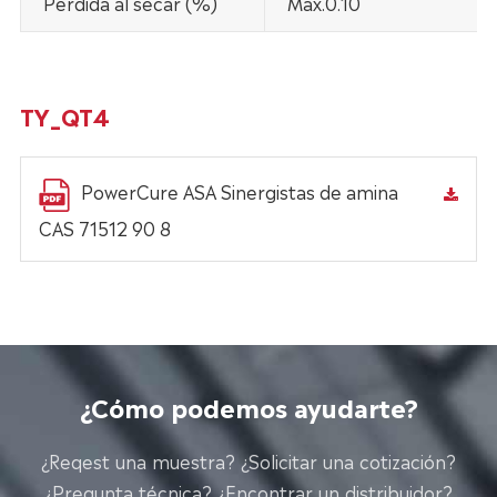
Pérdida al secar (%)
Max.0.10
TY_QT4
PowerCure ASA Sinergistas de amina
CAS 71512 90 8
¿Cómo podemos ayudarte?
¿Reqest una muestra? ¿Solicitar una cotización?
¿Pregunta técnica? ¿Encontrar un distribuidor?