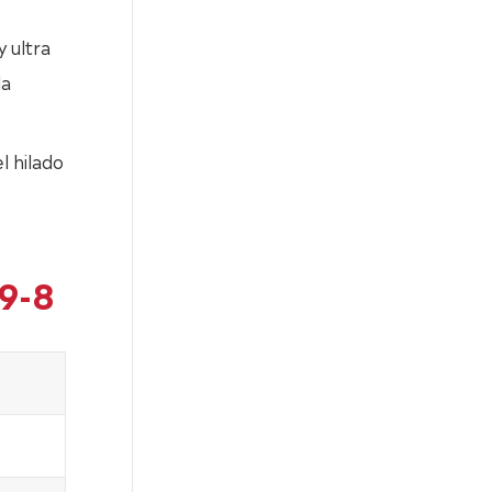
 ultra
la
l hilado
19-8