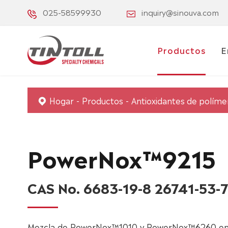
025-58599930
inquiry@sinouva.com
Productos
E
Hogar
Productos
Antioxidantes de políme
PowerNox™9215
CAS No. 6683-19-8 26741-53-7
Mezcla de PowerNox™1010 y PowerNox™6260 en p