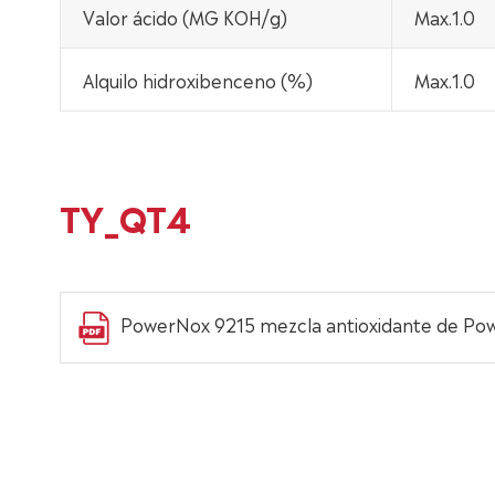
Valor ácido (MG KOH/g)
Max.1.0
Alquilo hidroxibenceno (%)
Max.1.0
TY_QT4
PowerNox 9215 mezcla antioxidante de Po