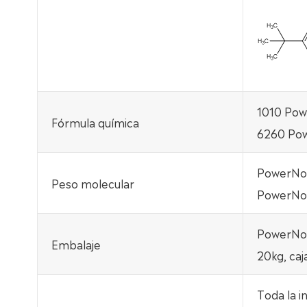
1010 Pow
Fórmula química
6260 Pow
PowerNox
Peso molecular
PowerNo
PowerNox
Embalaje
20kg, caj
Toda la i