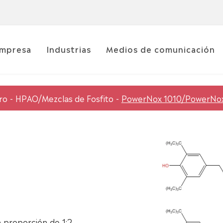
mpresa
Industrias
Medios de comunicación
ro
HPAO/Mezclas de Fosfito
PowerNox 1010/PowerNox
roporción de 1:2.