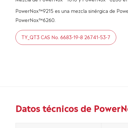
PowerNox™9215 es una mezcla sinérgica de Pow
PowerNox™6260.
TY_QT3 CAS No. 6683-19-8 26741-53-7
Datos técnicos de Power