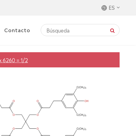
ES
Contacto
 6260 = 1/2