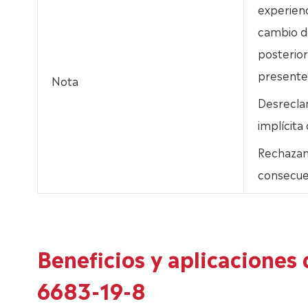
experienc
cambio de
posterior
presente
Nota
Desrecla
implícita
Rechazamo
consecue
Beneficios y aplicacione
6683-19-8