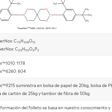
erNox: C
H
O
73
108
12
erNox: C
H
O
P
33
50
6
2
™1010: 1178
x™6260: 604
™9215 suministra en bolsa de papel de 20kg, bolsa de P
a de cartón de 25kg y tambor de fibra de 50kg.
nformación del folleto se basa en nuestro conocimiento y