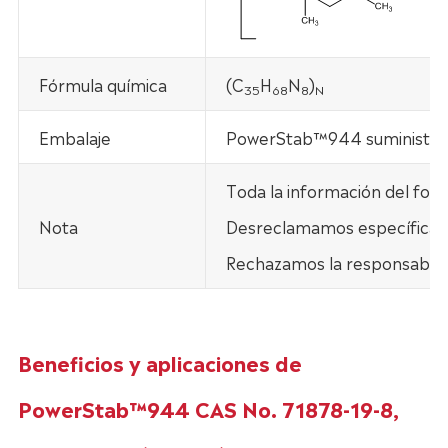
Fórmula química
(C
H
N
)
35
68
8
N
Embalaje
PowerStab™944 suministra e
Toda la información del fol
Nota
Desreclamamos específicamen
Rechazamos la responsabilid
Beneficios y aplicaciones de
PowerStab™944 CAS No. 71878-19-8,