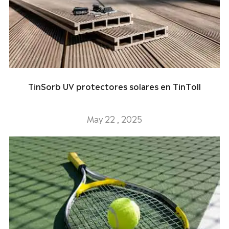
TinSorb UV protectores solares en TinToll
May 22 , 2025