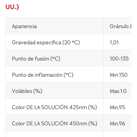
UU.)
Apariencia
Gránulo bla
Gravedad específica (20 °C)
1,01
Punto de fusión (°C)
100-135
Punto de inflamación (°C)
Min.150
Volátiles (%)
Max.1.0
Color DE LA SOLUCIÓN 425nm (%)
Min.95
Color DE LA SOLUCIÓN 450nm (%)
Min.96