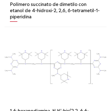
Polímero succinato de dimetilo con
etanol de 4-hidroxi-2, 2,6, 6-tetrametil-1-
piperidina
1,6-hexanodiamina, N,N'-bis(2,2, 6,6-