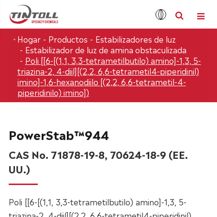
Hogar
Productos
Estabilizadores de luz
Estabilizador de luz de amina obstaculizada
Poli [[6-[(1,1, 3,3-tetrametilbutilo) amino]-1,3, 5-
triazina-2, 4-diil][(2,2, 6,6-tetrametil4-piperidinil)
imino]-1,6-hexanodiilo [(2,2, 6,6-tetrametil-4-
piperidinilo) imino])
PowerStab™944
CAS No. 71878-19-8, 70624-18-9 (EE.
UU.)
Poli [[6-[(1,1, 3,3-tetrametilbutilo) amino]-1,3, 5-
triazina-2, 4-diil][(2,2, 6,6-tetrametil4-piperidinil)