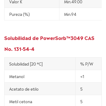
Valor K
Min.49.00
Pureza (%)
Min.94
Solubilidad de PowerSorb™3049 CAS
No. 131-54-4
Solubilidad [20 °C]
% P/W
Metanol
<1
Acetato de etilo
5
Metil cetona
5