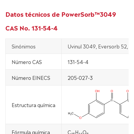
Datos técnicos de PowerSorb™3049
CAS No. 131-54-4
Sinónimos
Uvinul 3049, Eversorb 52, 
Número CAS
131-54-4
Número EINECS
205-027-3
Estructura química
Fórmula química
C
H
O
15
14
5