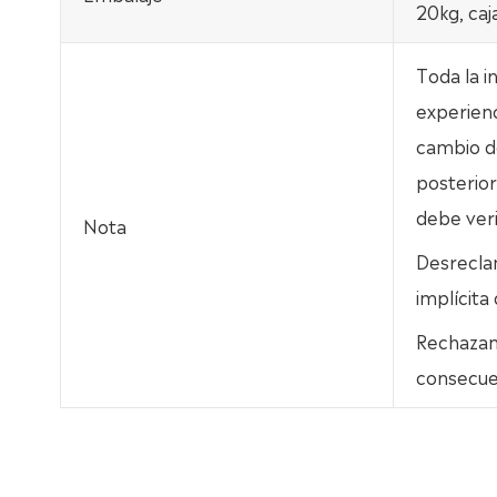
20kg, caj
Toda la i
experienc
cambio de
posterior
debe ver
Nota
Desrecla
implícita
Rechazamo
consecue