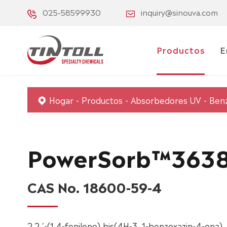
025-58599930
inquiry@sinouva.com
Productos
E
Hogar
Productos
Absorbedores UV
Ben
PowerSorb™363
CAS No. 18600-59-4
2,2 '-(1,4-fenileno) bis(4H-3, 1-benzoxazin-4-ona)