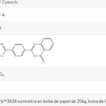
 Cyasorb.
9-4
1
O
4
b™3638 suministra en bolsa de papel de 20kg, bolsa de 