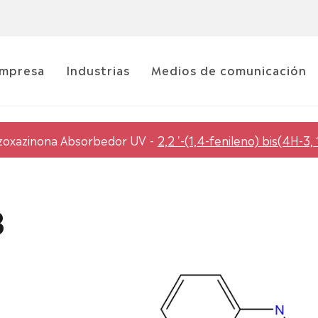
mpresa
Industrias
Medios de comunicación
zoxazinona Absorbedor UV
2,2 '-(1,4-fenileno) bis(4H-3
8