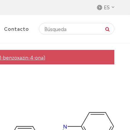
ES
Contacto
, 1-benzoxazin-4-ona)