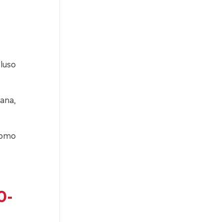
luso
ana,
como
0-