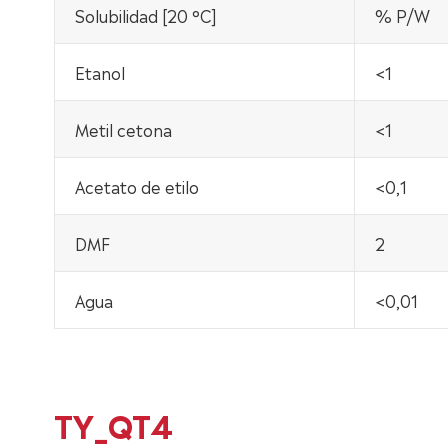
Solubilidad [20 °C]
% P/W
Etanol
<1
Metil cetona
<1
Acetato de etilo
<0,1
DMF
2
Agua
<0,01
TY_QT4