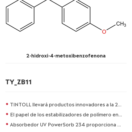
2-hidroxi-4-metoxibenzofenona
TY_ZB11
TINTOLL llevará productos innovadores a la 2024 American Coatings Show
El papel de los estabilizadores de polímero en las innovaciones Automotrices
Absorbedor UV PowerSorb 234 proporciona protección duradera y estabilidad para plásticos de ingeniería